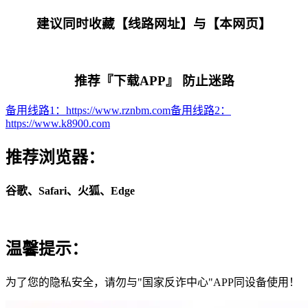
建议同时收藏【线路网址】与【本网页】
推荐『下载APP』 防止迷路
备用线路
1
：
https://www.rznbm.com
备用线路
2
：
https://www.k8900.com
推荐浏览器：
谷歌、Safari、火狐、Edge
温馨提示：
为了您的隐私安全，请勿与"国家反诈中心"APP同设备使用！