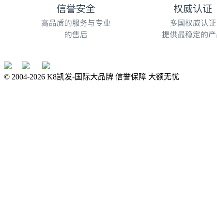
© 2004-
2026
K8凯发-国际大品牌 信誉保障 大额无忧