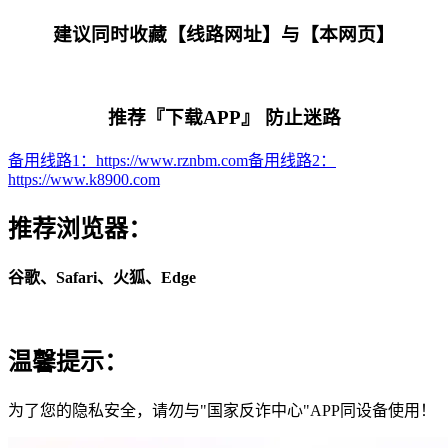
建议同时收藏【线路网址】与【本网页】
推荐『下载APP』 防止迷路
备用线路
1
：
https://www.rznbm.com
备用线路
2
：
https://www.k8900.com
推荐浏览器：
谷歌、Safari、火狐、Edge
温馨提示：
为了您的隐私安全，请勿与"国家反诈中心"APP同设备使用！