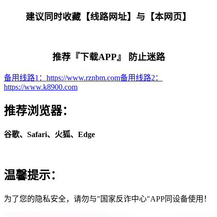
建议同时收藏【线路网址】与【本网页】
推荐『下载APP』 防止迷路
备用线路
1
：
https://www.rznbm.com
备用线路
2
：
https://www.k8900.com
推荐浏览器：
谷歌、Safari、火狐、Edge
温馨提示：
为了您的隐私安全，请勿与"国家反诈中心"APP同设备使用！